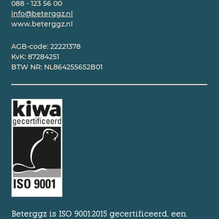
088 - 123 56 00
info@beterggz.nl
www.beterggz.nl
AGB-code: 22221378
KvK: 87284251
BTW NR: NL864255652B01
Beterggz is ISO 9001:2015 gecertificeerd, een