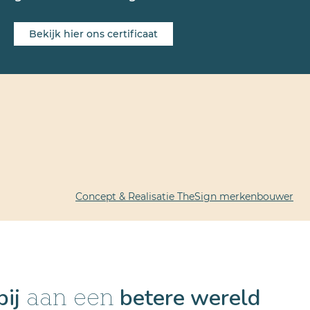
Bekijk hier ons certificaat
Concept & Realisatie TheSign merkenbouwer
bij
betere wereld
aan een