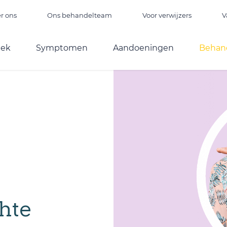
r ons
Ons behandelteam
Voor verwijzers
V
iek
Symptomen
Aandoeningen
Behan
hte