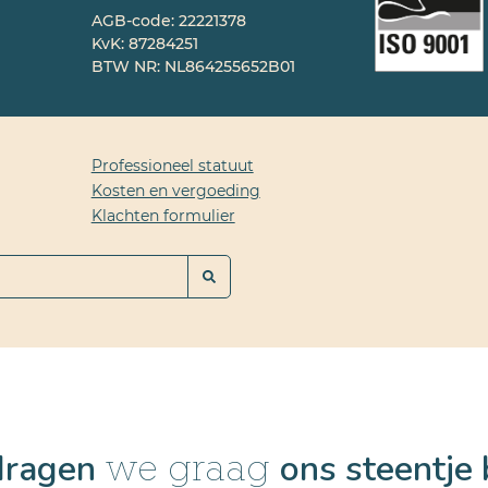
AGB-code: 22221378
KvK: 87284251
BTW NR: NL864255652B01
Professioneel statuut
Kosten en vergoeding
Klachten formulier
dragen
ons steentje 
we graag