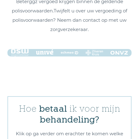
Beterggz vergoed krijgen binnen de geldende
polisvoorwaarden.Twijfelt u over uw vergoeding of
polisvoorwaarden? Neem dan contact op met uw
zorgverzekeraar.
DSW
Univé
Zilveren
Achmea
Onvz
orgverzekeraar
Zorgverzekering
Kruis
Hoe
betaal
ik voor mijn
behandeling?
Klik op ga verder om erachter te komen welke