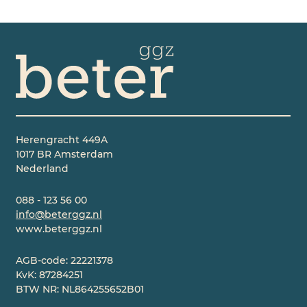
Herengracht 449A
1017 BR Amsterdam
Nederland
088 - 123 56 00
info@beterggz.nl
www.beterggz.nl
AGB-code: 22221378
KvK: 87284251
BTW NR: NL864255652B01