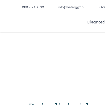
088 - 123 56 00
info@beterggz.nl
Ove
Diagnost