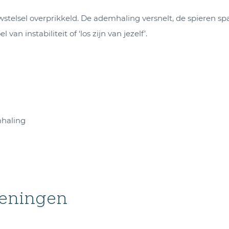
wstelsel overprikkeld. De ademhaling versnelt, de spieren s
van instabiliteit of ‘los zijn van jezelf’.
mhaling
oeningen