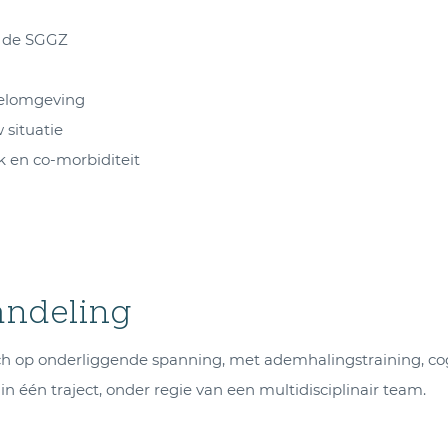
n de SGGZ
delomgeving
situatie
 en co-morbiditeit
handeling
ch op onderliggende spanning, met ademhalingstraining, co
in één traject, onder regie van een multidisciplinair team.