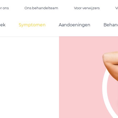
r ons
Ons behandelteam
Voor verwijzers
V
iek
Symptomen
Aandoeningen
Behan