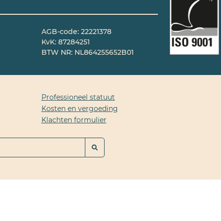
AGB-code: 22221378
KvK: 87284251
BTW NR: NL864255652B01
Professioneel statuut
Kosten en vergoeding
Klachten formulier