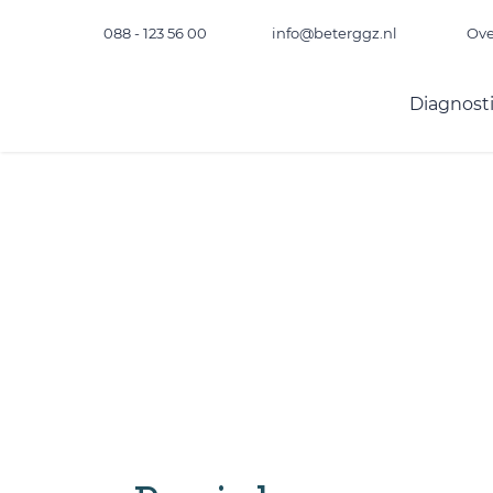
088 - 123 56 00
info@beterggz.nl
Ove
Diagnost