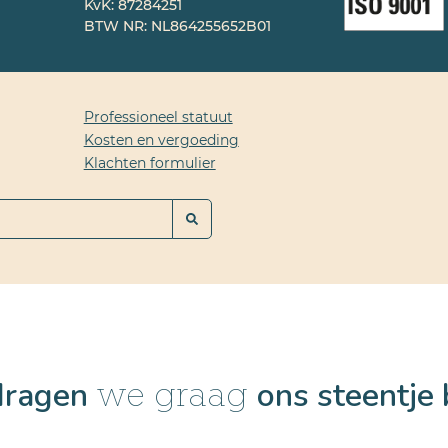
KvK: 87284251
BTW NR: NL864255652B01
Professioneel statuut
Kosten en vergoeding
Klachten formulier
dragen
ons steentje 
we graag