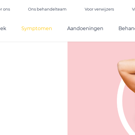
r ons
Ons behandelteam
Voor verwijzers
V
iek
Symptomen
Aandoeningen
Behan