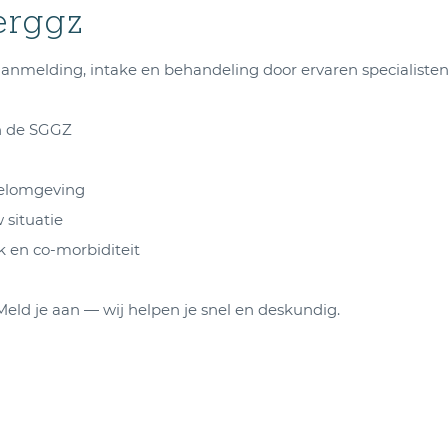
erggz
 aanmelding, intake en behandeling door ervaren specialisten
n de SGGZ
delomgeving
situatie
 en co-morbiditeit
Meld je aan — wij helpen je snel en deskundig.