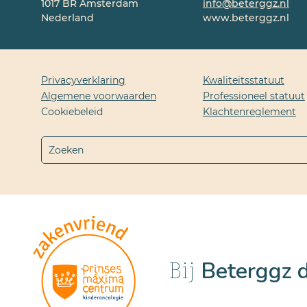
1017 BR Amsterdam
info@beterggz.nl
Nederland
www.beterggz.nl
Privacyverklaring
Kwaliteitsstatuut
Algemene voorwaarden
Professioneel statuut
Cookiebeleid
Klachtenreglement
Beterggz 
Bij