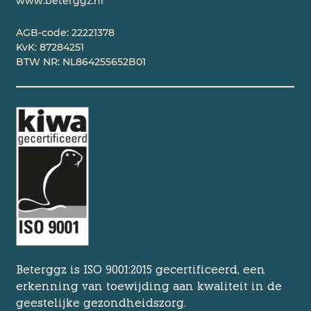
www.beterggz.nl
AGB-code: 22221378
KvK: 87284251
BTW NR: NL864255652B01
Beterggz is ISO 9001:2015 gecertificeerd, een
erkenning van toewijding aan kwaliteit in de
geestelijke gezondheidszorg.