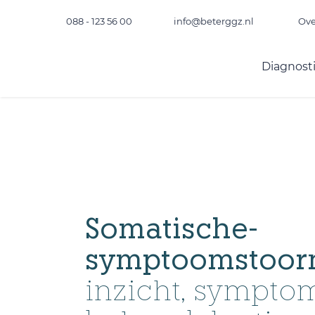
088 - 123 56 00
info@beterggz.nl
Ove
Diagnost
Somatische-
symptoomstoorn
inzicht, sympto