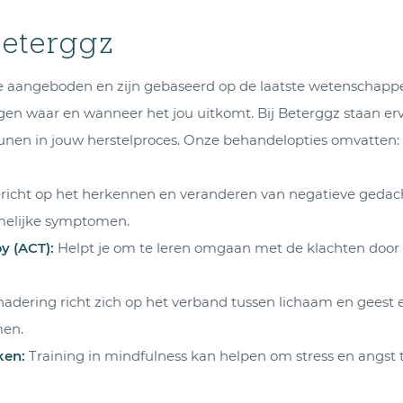
Beterggz
angeboden en zijn gebaseerd op de laatste wetenschappelijke
ngen waar en wanneer het jou uitkomt. Bij Beterggz staan e
eunen in jouw herstelproces. Onze behandelopties omvatten:
icht op het herkennen en veranderen van negatieve gedacht
melijke symptomen.
y (ACT)
:
Helpt je om te leren omgaan met de klachten door a
dering richt zich op het verband tussen lichaam en geest 
men.
ken
:
Training in mindfulness kan helpen om stress en angst 