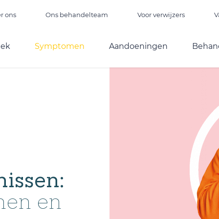
r ons
Ons behandelteam
Voor verwijzers
V
iek
Symptomen
Aandoeningen
Behan
issen:
men en