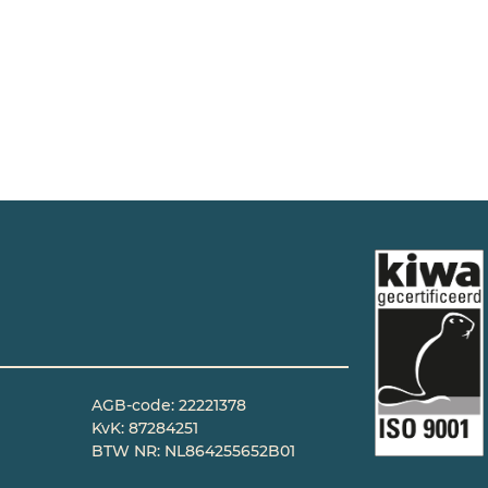
AGB-code: 22221378
KvK: 87284251
BTW NR: NL864255652B01